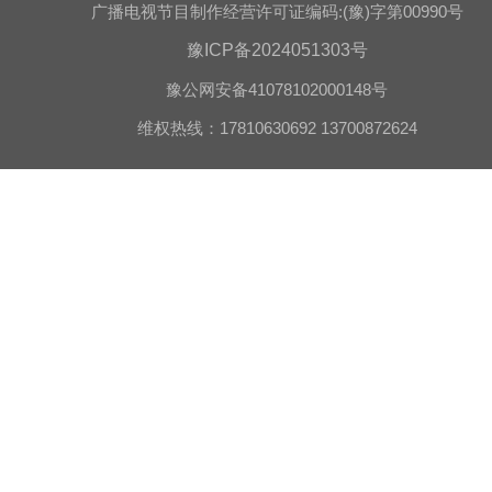
广播电视节目制作经营许可证编码:(豫)字第00990号
豫ICP备2024051303号
豫公网安备41078102000148号
维权热线：17810630692 13700872624