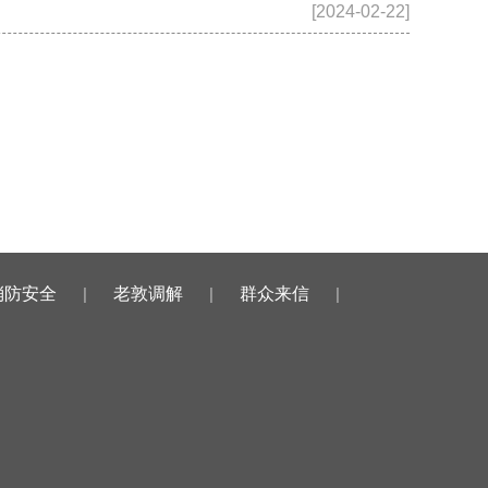
[2024-02-22]
消防安全
|
老敦调解
|
群众来信
|