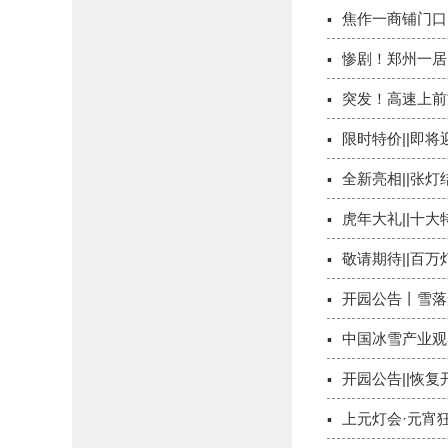
焦作一商铺门口
惨剧！郑州一居民
突发！高速上前
限时特价||即将
全新亮相||张
虎年大礼||十
敬请期待||百
开园公告丨雪落
中国冰雪产业观
开园公告||恢
上元灯会·元宵