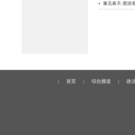
豫见春天·惠游老
|
首页
|
综合频道
|
政