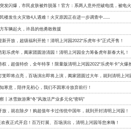
突发闪爆，市民皮肤被炸脱落！官方：系两人意外挖破电缆，被电
楼发生火灾致4人遇难！火灾原因正在进一步调查中......
方车辆起火，许昌的他勇敢救援
迎新开放，超级福利开抢！清明上河园2022“乐虎年卡”正式开售！
灯结彩乐虎年，阖家团圆游清园！清明上河园全力筹备虎年新春大礼！
大特权，超值特价，全年特享！限量版清明上河园2022“乐虎年卡”火爆
万灯笼即将点亮，百场演出即将上演，阖家团圆过大年，就到清明上河
知寒意，陪伴见初心，我们不因寒冷放弃前行！
察丨冰雪旅游乘“冬”风激活产业多元化“密码”
复开放，就在除夕！购超值年卡过传统中国年，就到开封清明上河园！
狂欢夜正式开启！百万灯展、百场演出，清明上河园等您来嗨！