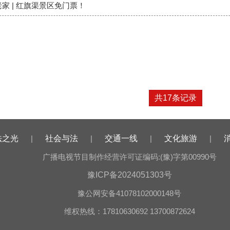
家 | 红旗渠景区免门票！
共17条记录
法之光
|
社会与法
|
交通一线
|
文化旅游
|
广播电视节目制作经营许可证编码:(豫)字第00990号
豫ICP备2024051303号
豫公网安备41078102000148号
维权热线：17810630692 13700872624