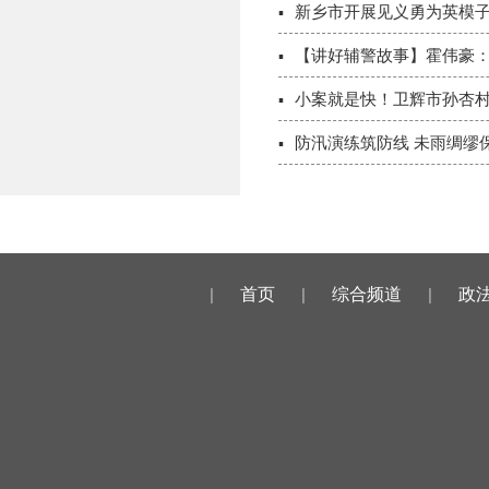
新乡市开展见义勇为英模
【讲好辅警故事】霍伟豪
小案就是快！卫辉市孙杏村
防汛演练筑防线 未雨绸缪
|
首页
|
综合频道
|
政