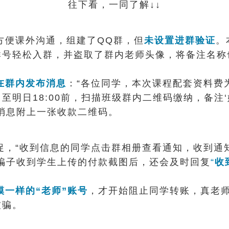
往下看，一同了解↓↓
方便课外沟通，组建了QQ群，但
未设置进群验证
。
群号轻松入群，并盗取了群内老师头像，将备注名称
在群内发布消息
：“各位同学，本次课程配套资料费为
至明日18:00前，扫描班级群内二维码缴纳，备注‘
消息附上一张收款二维码。
促，“收到信息的同学点击群相册查看通知，收到通
骗子收到学生上传的付款截图后，还会及时回复
“
收
一样的“老师”账号
，才开始阻止同学转账，真老
被骗。