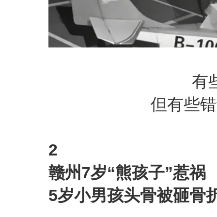
有
但有些错
2
赣州7岁“熊孩子”惹祸
5岁小男孩头骨被砸骨