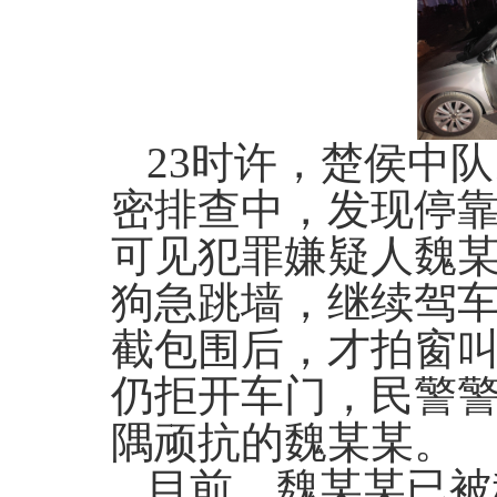
23时许，楚侯中
密排查中，发现停
可见犯罪嫌疑人魏
狗急跳墙，继续驾
截包围后，才拍窗
仍拒开车门，民警
隅顽抗的魏某某。
目前，魏某某已被