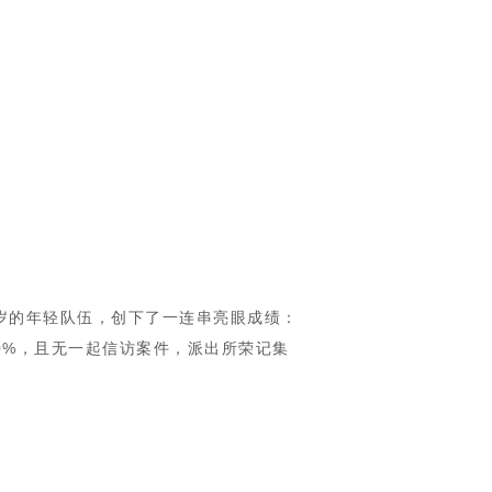
岁的年轻队伍，创下了一连串亮眼成绩：
00%，且无一起信访案件，派出所荣记集