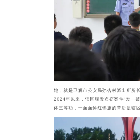
她，就是卫辉市公安局孙杏村派出所所长
2024年以来，辖区现发盗窃案件“发一
体三等功，一面面鲜红锦旗的背后是辖