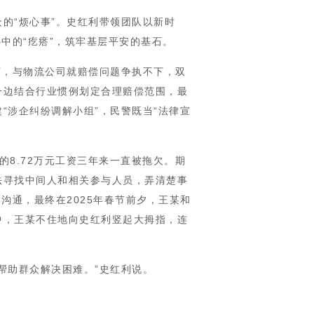
的“烦心事”。史红利带领团队以新时
中的“疙瘩”，筑牢基层平安的基石。
坏，与物流公司就赔偿问题争执不下，双
一边结合行业惯例划定合理赔偿范围，最
“涉企纠纷调解小组”，民警既当“法律宣
8.72万元工资三年来一直被拖欠。期
法寻找中间人和相关参与人员，弄清楚事
沟通，最终在2025年春节前夕，王某和
中，王某不住地向史红利竖起大拇指，连
帮助群众解决困难。”史红利说。