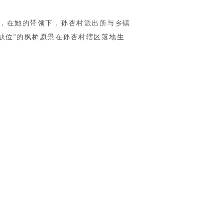
如今，在她的带领下，孙杏村派出所与乡镇
缺位”的枫桥愿景在孙杏村辖区落地生