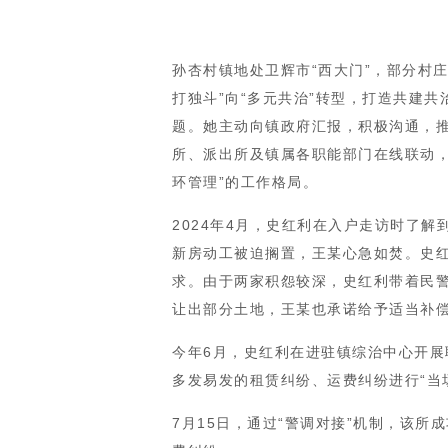
孙杏村镇地处卫辉市“西大门”，部分村
打独斗”向“多元共治”转型，打造共建
题。她主动向镇政府汇报，积极沟通，推
所、派出所及镇属各职能部门在线联动
环管理”的工作格局。
2024年4月，史红利在入户走访时了
新房动工被迫搁置，王某心急如焚。史红
求。由于两家积怨较深，史红利带着民警
让出部分土地，王某也承诺给予适当补
今年6月，史红利在进驻镇综治中心开
多发易发的租赁纠纷、运费纠纷进行“当场
7月15日，通过“警调对接”机制，该