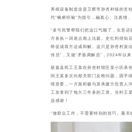
养殖设备制造业是卫辉市孙杏村镇的支柱
代“枫桥经验”为指引，融真心、注真情
“多亏民警帮我们把这口气顺了，生意还
方各执一词差点闹上法庭。史红利得知
终促成双方达成和解。这只是孙杏村派出
传员”，又做“矛盾调解员”，2024年
获嘉县民工王某在孙杏村辖区某小区承包
间王某多次向相关部门反映问题，因手
情原委，一方面积极与原承建方负责人沟
工友拿到了拖欠三年多的工资。当时王
连感谢！
“做群众工作，不需要特别的技巧。最关