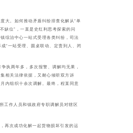
难度大。如何推动矛盾纠纷排查化解从“单
务不缺位”，一直是史红利思考探索的问
由镇综治中心一站式受理各类纠纷，司法
成“一站受理、圆桌联动、定责到人、闭
方争执两年多，多次报警、调解均无果，
收集相关法律依据，又耐心倾听双方诉
个月内组织十余次调解。最终，程某同意
法所工作人员和镇政府专职调解员对辖区
机制，再次成功化解一起货物损坏引发的运