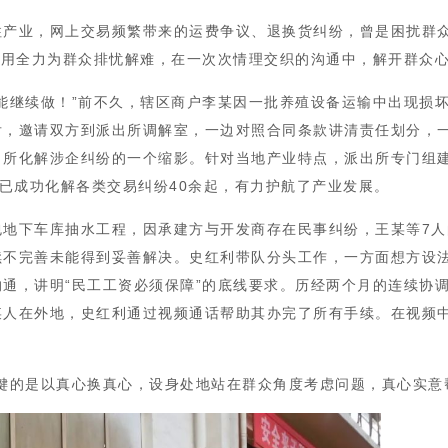
产业，网上交易频繁带来的运费争议、退换货纠纷，曾是困扰群众
、用全力为群众排忧解难，在一次次情理交织的沟通中，解开群众心
能继续做！”前不久，辖区商户李某因一批养殖设备运输中出现损
后，邀请双方到派出所调解室，一边对照合同条款讲清责任划分，
所化解涉企纠纷的一个缩影。针对当地产业特点，派出所专门组建
以来已成功化解各类交易纠纷40余起，有力护航了产业发展。
地下车库抽水工程，因承建方与开发商存在民事纠纷，王某等7人的
续不完善未能得到妥善解决。史红利带队分头工作，一方面想方设
通，讲明“民工工资必须保障”的底线要求。历经两个月的连续协调
某人在外地，史红利通过视频通话帮助其办完了所有手续。在视频
键的是以真心换真心，设身处地站在群众角度考虑问题，真心实意