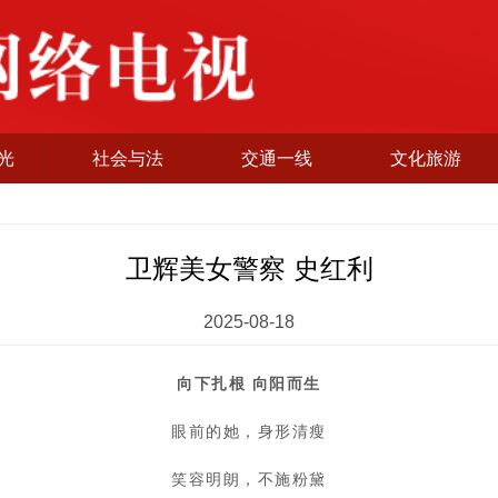
光
社会与法
交通一线
文化旅游
卫辉美女警察 史红利
2025-08-18
向下扎根 向阳而生
眼前的她，身形清瘦
笑容明朗，不施粉黛