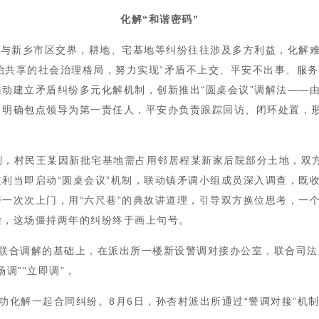
化解“和谐密码”
庄与新乡市区交界，耕地、宅基地等纠纷往往涉及多方利益，化解
共治共享的社会治理格局，努力实现“矛盾不上交、平安不出事、服
动建立矛盾纠纷多元化解机制，创新推出“圆桌会议”调解法——
，明确包点领导为第一责任人，平安办负责跟踪回访、闭环处置，形
解到，村民王某因新批宅基地需占用邻居程某新家后院部分土地，双
利当即启动“圆桌会议”机制，联动镇矛调小组成员深入调查，既
一次次上门，用“六尺巷”的典故讲道理，引导双方换位思考，一
偿，这场僵持两年的纠纷终于画上句号。
展联合调解的基础上，在派出所一楼新设警调对接办公室，联合司
调”“立即调”，
所成功化解一起合同纠纷。8月6日，孙杏村派出所通过“警调对接”