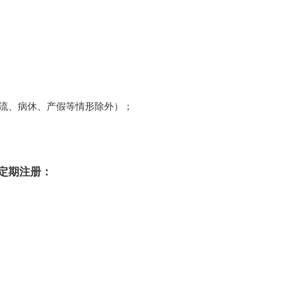
流、病休、产假等情形除外）；
定期注册：
。
；