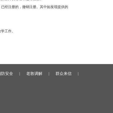
；已经注册的，撤销注册。其中如发现提供的
教学工作。
消防安全
|
老敦调解
|
群众来信
|