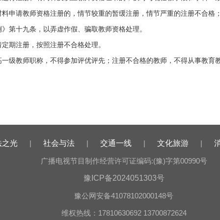
材料申请教师资格注册的，情节较重的暂缓注册，情节严重的注册不合格
例》第十九条，以弄虚作假、骗取教师资格处理。
请定期注册，按照注册不合格处理。
高一级教师职称，不得参加评优评先；注册不合格的教师，不得从事教育
法之光
|
社会与法
|
交通一线
|
文化旅游
|
广播电视节目制作经营许可证编码:(豫)字第00990号
豫ICP备2024051303号
豫公网安备41078102000148号
维权热线：17810630692 13700872624