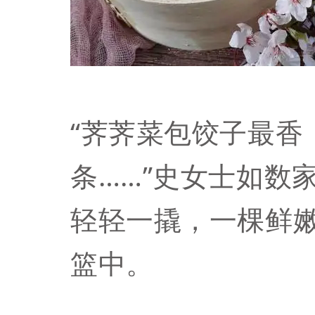
“荠荠菜包饺子最香
条……”史女士如数
轻轻一撬，一棵鲜
篮中。