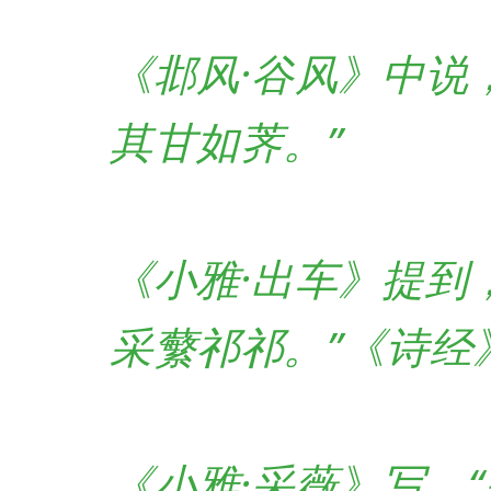
《邶风·谷风》
中说
其甘如荠。”
《小雅·出车》
提到
采蘩祁祁。”
《诗经
《小雅·采薇》
写，