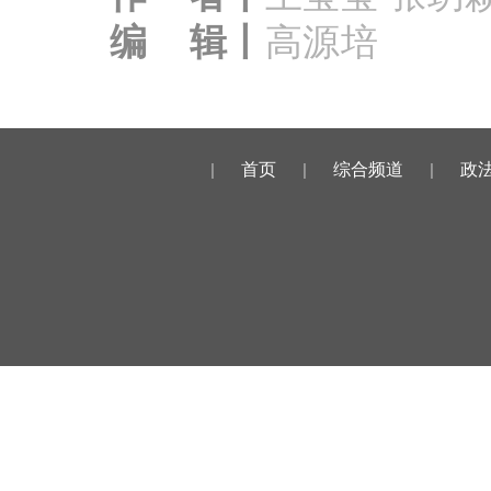
编 辑丨
高源培
|
首页
|
综合频道
|
政