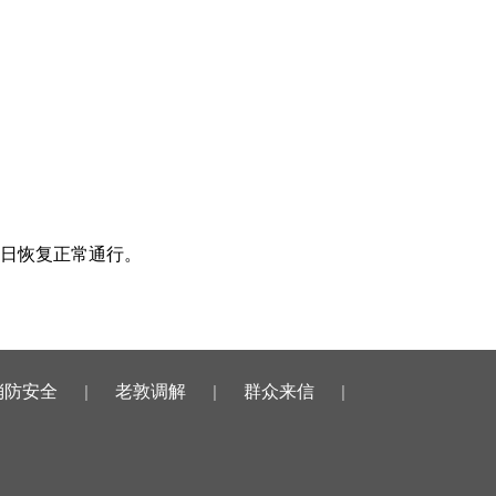
0日恢复正常通行。
消防安全
|
老敦调解
|
群众来信
|